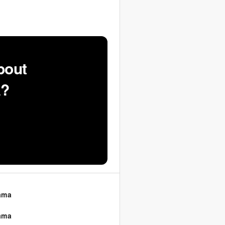
bout
A?
ama
ama