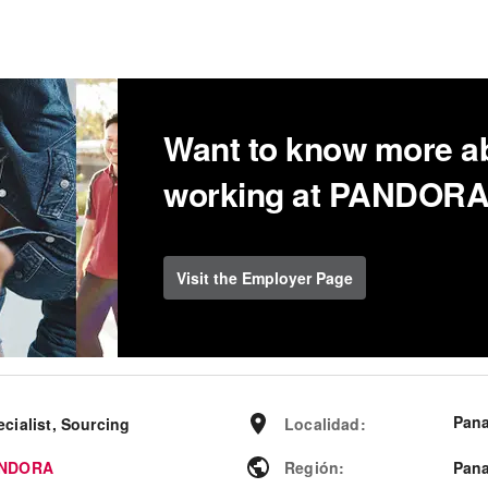
Want to know more a
working at PANDOR
Visit the Employer Page
Pan
cialist, Sourcing
Localidad
:
NDORA
Región
:
Pan